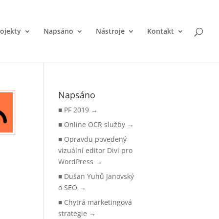
ojekty
Napsáno
Nástroje
Kontakt
Napsáno
PF 2019
Online OCR služby
Opravdu povedený
vizuální editor Divi pro
WordPress
Dušan Yuhů Janovský
o SEO
Chytrá marketingová
strategie