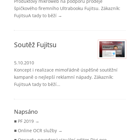
Produktový mikroweb na podporu prodeje
špičkového firemního Ultrabooku Fujitsu. Zákazník:
FujitsuA tady to běží →
Soutěž Fujitsu
5.10.2010
Koncept i realizace mimořádně úspěšné soutěžní
kampaně o nejlepší reklamní nápady. Zákazník:
FujitsuA tady to běží...
Napsáno
PF 2019
Online OCR služby
Opravdu povedený vizuální editor Divi pro